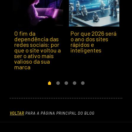
O fim da
Por que 2026 será
N
19 de fevereiro de 2026
26 de outubro de 2025
1 d
dependência das
o ano dos sites
a
redes sociais: por
rápidos e
so
e
que o site voltou a
inteligentes
bo
ser o ativo mais
n
valioso da sua
marca
VOLTAR
PARA A PÁGINA PRINCIPAL DO BLOG